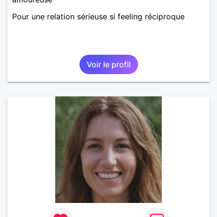
Pour une relation sérieuse si feeling réciproque
Voir le profil