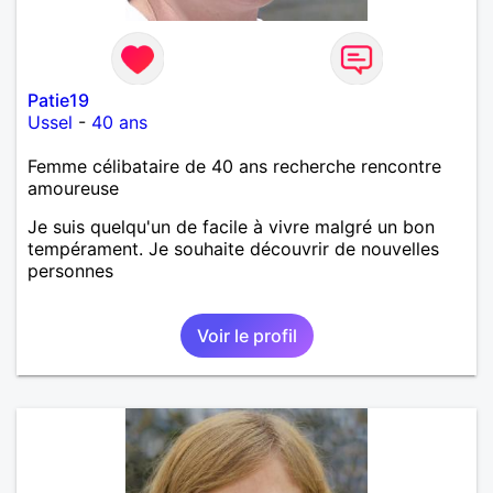
Patie19
Ussel
-
40 ans
Femme célibataire de 40 ans recherche rencontre
amoureuse
Je suis quelqu'un de facile à vivre malgré un bon
tempérament. Je souhaite découvrir de nouvelles
personnes
Voir le profil