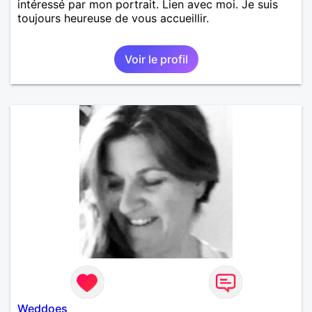
intéressé par mon portrait. Lien avec moi. Je suis
toujours heureuse de vous accueillir.
Voir le profil
Weddoes