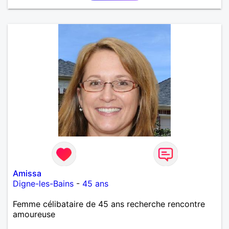
Amissa
Digne-les-Bains
-
45 ans
Femme célibataire de 45 ans recherche rencontre
amoureuse