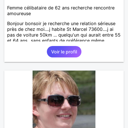
Femme célibataire de 62 ans recherche rencontre
amoureuse
Bonjour bonsoir je recherche une relation sérieuse
près de chez moi....j habite St Marcel 73600....j ai
pas de voiture 50km ... quelqu'un qui aurait entre 55
et 64 ans...sans enfants de préférence même
adultes et qui n aurait garder aucun contact avec
Voir le profil
une où plusieurs ex...si vous correspondez à ma
recherche ecrivez moi je vous répondrai...