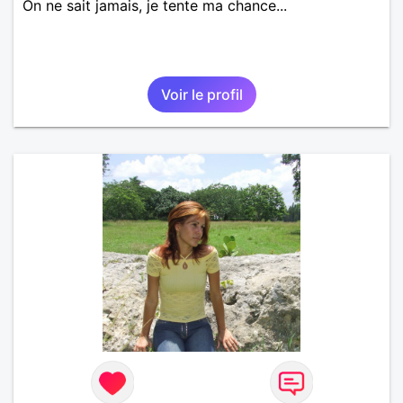
On ne sait jamais, je tente ma chance...
Voir le profil