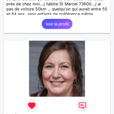
près de chez moi....j habite St Marcel 73600....j ai
pas de voiture 50km ... quelqu'un qui aurait entre 55
et 64 ans...sans enfants de préférence même
adultes et qui n aurait garder aucun contact avec
Voir le profil
une où plusieurs ex...si vous correspondez à ma
recherche ecrivez moi je vous répondrai...