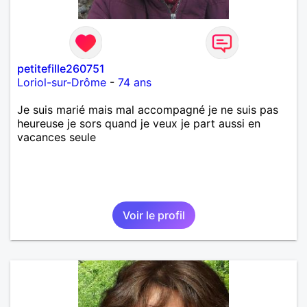
petitefille260751
Loriol-sur-Drôme
-
74 ans
Je suis marié mais mal accompagné je ne suis pas
heureuse je sors quand je veux je part aussi en
vacances seule
Voir le profil