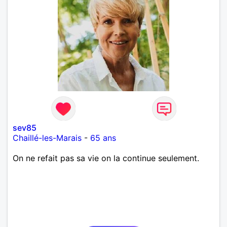
sev85
Chaillé-les-Marais
-
65 ans
On ne refait pas sa vie on la continue seulement.