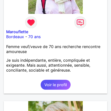
Marouflette
Bordeaux
-
70 ans
Femme veuf/veuve de 70 ans recherche rencontre
amoureuse
Je suis indépendante, entière, compliquée et
exigeante. Mais aussi, attentionnée, sensible,
conciliante, sociable et généreuse.
Voir le profil