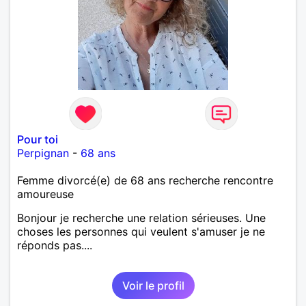
Pour toi
Perpignan
-
68 ans
Femme divorcé(e) de 68 ans recherche rencontre
amoureuse
Bonjour je recherche une relation sérieuses. Une
choses les personnes qui veulent s'amuser je ne
réponds pas....
Voir le profil