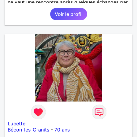
ne vaut une rencontre après quelques échanges par
messages pour savoir si il y a un feeling entre les
Voir le profil
deux et le désir de se revoir. Au plaisir de se
découvrir...
Lucette
Bécon-les-Granits
-
70 ans