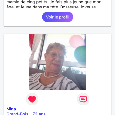
mamie de cinq petits. Je fais plus jeune que mon
âge, et jeune dans ma tête. Bosseuse, joyeuse,
sensible, bienveillante, aimant aller danser ou rester
Voir le profil
tranquille à la maison. Balades, bricolage... j'ai un
chien. Je suis AES de métier et j'exerce à mon
compte. PAT votre num merci.
Mina
Grand-Bois
-
72 ans