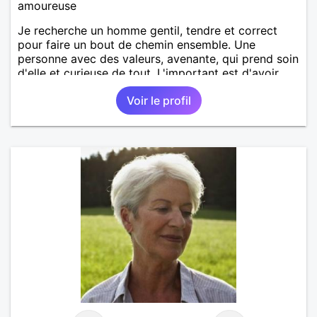
amoureuse
Je recherche un homme gentil, tendre et correct
pour faire un bout de chemin ensemble. Une
personne avec des valeurs, avenante, qui prend soin
d'elle et curieuse de tout. L'important est d'avoir
une complicité de tous les instants. Je suis prête de
Voir le profil
nouveau a faire confiance mais avec des limites. Au
plaisir de vous lire et essayez de répondre !