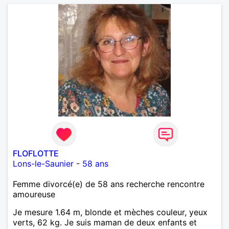
FLOFLOTTE
Lons-le-Saunier
-
58 ans
Femme divorcé(e) de 58 ans recherche rencontre
amoureuse
Je mesure 1.64 m, blonde et mèches couleur, yeux
verts, 62 kg. Je suis maman de deux enfants et