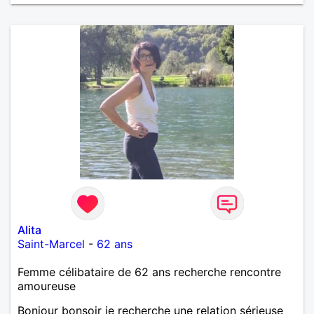
Alita
Saint-Marcel
-
62 ans
Femme célibataire de 62 ans recherche rencontre
amoureuse
Bonjour bonsoir je recherche une relation sérieuse