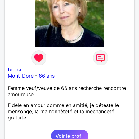
terina
Mont-Doré
-
66 ans
Femme veuf/veuve de 66 ans recherche rencontre
amoureuse
Fidèle en amour comme en amitié, je déteste le
mensonge, la malhonnêteté et la méchanceté
gratuite.
Voir le profil