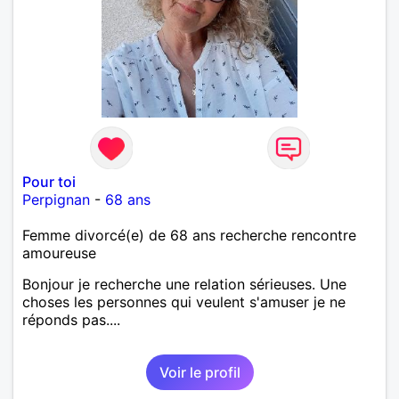
Pour toi
Perpignan
-
68 ans
Femme divorcé(e) de 68 ans recherche rencontre
amoureuse
Bonjour je recherche une relation sérieuses. Une
choses les personnes qui veulent s'amuser je ne
réponds pas....
Voir le profil