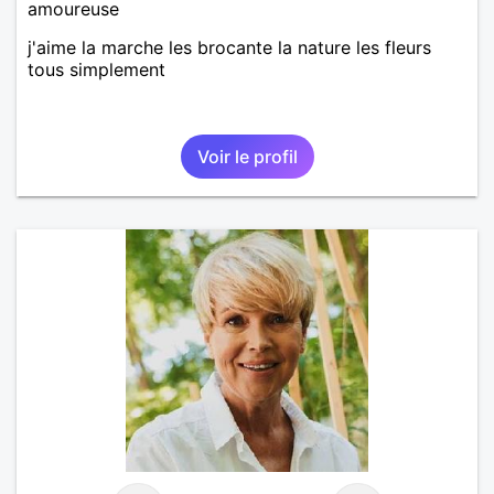
amoureuse
j'aime la marche les brocante la nature les fleurs
tous simplement
Voir le profil