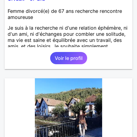
Femme divorcé(e) de 67 ans recherche rencontre
amoureuse
Je suis à la recherche ni d'une relation éphémère, ni
d'un ami, ni d'échanges pour combler une solitude,
ma vie est saine et équilibrée avec un travail, des
amis, et des loisirs. Je souhaite simplement
rencontrer un homme de la région de Orvault qui
Voir le profil
recherche une relation sérieuse !