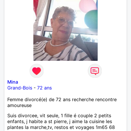
Mina
Grand-Bois
-
72 ans
Femme divorcé(e) de 72 ans recherche rencontre
amoureuse
Suis divorcee, vit seule, 1 fille é couple 2 petits
enfants, j habite a st pierre, j aime la cuisine les
plantes la marche,tv, restos et voyages 1m65 68