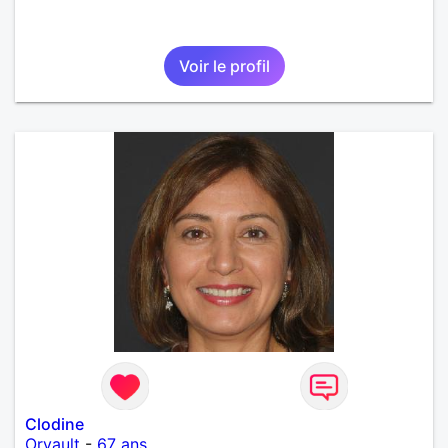
Voir le profil
Clodine
Orvault
-
67 ans