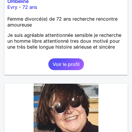
Ombeline
Evry
-
72 ans
Femme divorcé(e) de 72 ans recherche rencontre
amoureuse
Je suis agréable attentionnée sensible je recherche
un homme libre attentionné tres doux motivé pour
une très belle longue histoire sérieuse et sincère
Voir le profil