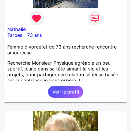
Nathalie
Tarbes
-
73 ans
Femme divorcé(e) de 73 ans recherche rencontre
amoureuse
Recherche Monsieur Physique agréable un peu
sportif, jeune dans sa tête aimant la vie et les
projets, pour partager une relation sérieuse basée
sur la confiance je vous espère J.J
Voir le profil