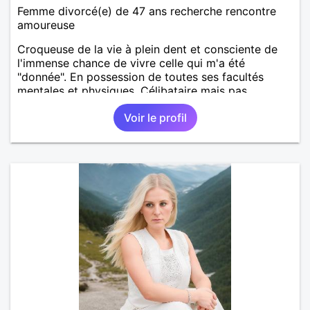
Femme divorcé(e) de 47 ans recherche rencontre
amoureuse
Croqueuse de la vie à plein dent et consciente de
l'immense chance de vivre celle qui m'a été
"donnée". En possession de toutes ses facultés
mentales et physiques. Célibataire mais pas
solitaire, je mène une vie bien remplie. Je ne suis
Voir le profil
pas sur ce site par dépit, ni en tant que
représentatrice de la Femme Divorcée Mal dans sa
peau. A bientôt.