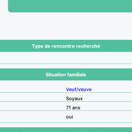
Type de rencontre recherché
Situation familiale
Veuf/veuve
Soyaux
71 ans
oui