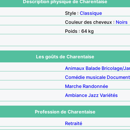
Description physique de Charentaise
Style :
Classique
Couleur des cheveux :
Noirs
Poids : 64 kg
Les goûts de Charentaise
Animaux
Balade
Bricolage/Ja
Comédie musicale
Document
Marche
Randonnée
Ambiance
Jazz
Variétés
Profession de Charentaise
Retraité