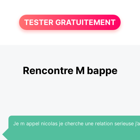
TESTER GRATUITEMENT
Rencontre M bappe
Je m appel nicolas je cherche une relation serieuse j’