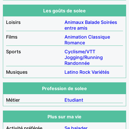
Les goûts de solee
Loisirs
Animaux
Balade
Soirées
entre amis
Films
Animation
Classique
Romance
Sports
Cyclisme/VTT
Jogging/Running
Randonnée
Musiques
Latino
Rock
Variétés
Profession de solee
Métier
Etudiant
Plus sur ma vie
Activité préférée
Se balader