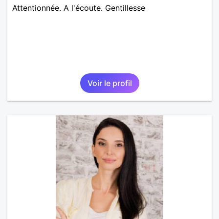
Attentionnée. A l'écoute. Gentillesse
Voir le profil