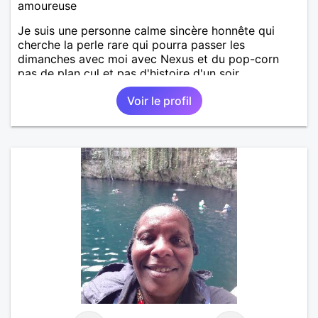
amoureuse
Je suis une personne calme sincère honnête qui
cherche la perle rare qui pourra passer les
dimanches avec moi avec Nexus et du pop-corn
pas de plan cul et pas d'histoire d'un soir
Voir le profil