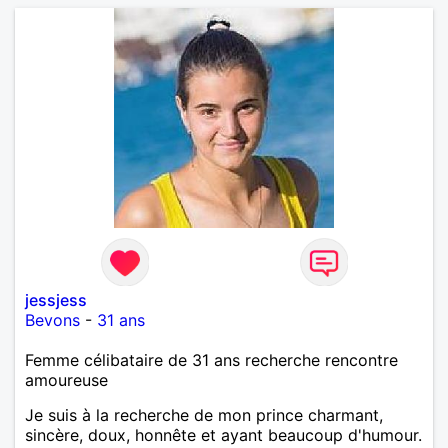
jessjess
Bevons
-
31 ans
Femme célibataire de 31 ans recherche rencontre
amoureuse
Je suis à la recherche de mon prince charmant,
sincère, doux, honnête et ayant beaucoup d'humour.