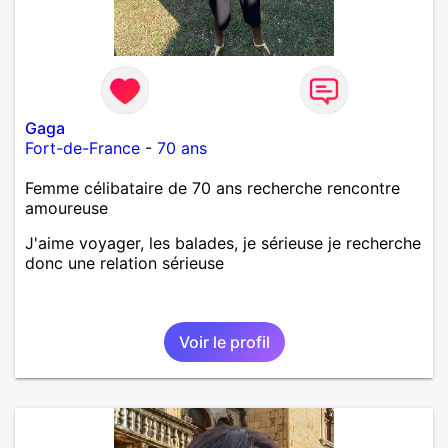
Gaga
Fort-de-France
-
70 ans
Femme célibataire de 70 ans recherche rencontre
amoureuse
J'aime voyager, les balades, je sérieuse je recherche
donc une relation sérieuse
Voir le profil