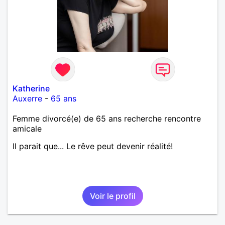
Katherine
Auxerre
-
65 ans
Femme divorcé(e) de 65 ans recherche rencontre
amicale
Il parait que... Le rêve peut devenir réalité!
Voir le profil