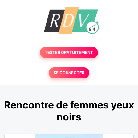
TESTER GRATUITEMENT
SE CONNECTER
Rencontre de femmes yeux
noirs