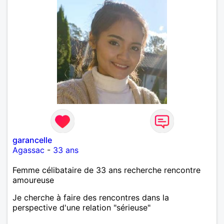
garancelle
Agassac
-
33 ans
Femme célibataire de 33 ans recherche rencontre
amoureuse
Je cherche à faire des rencontres dans la
perspective d'une relation "sérieuse"