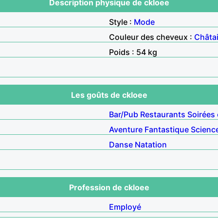
Description physique de ckloee
Style :
Mode
Couleur des cheveux :
Châta
Poids : 54 kg
Les goûts de ckloee
Bar/Pub
Restaurants
Soirées 
Aventure
Fantastique
Science
Danse
Natation
Profession de ckloee
Employé