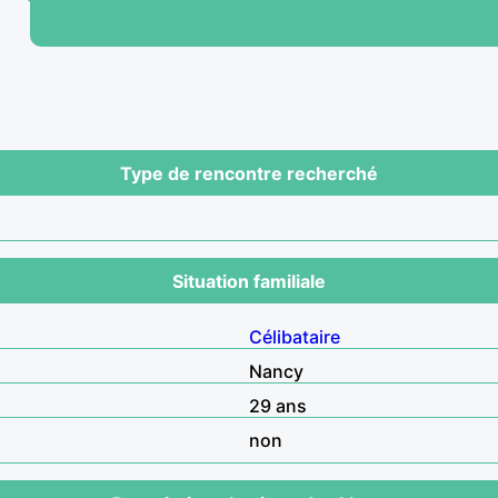
Type de rencontre recherché
Situation familiale
Célibataire
Nancy
29 ans
non